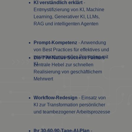
KI verständlich erklärt
-
Entmystifizierung von KI, Machine
Learning, Generativer KI, LLMs,
RAG und intelligenten Agenten
Prompt-Kompetenz
- Anwendung
von Best Practices für effektives und
verantwortungsvolles Prompting mit
Die 7 AI-Native Success Factors
-
KI
zentrale Hebel zur schnellen
Realisierung von geschäftlichem
Mehrwert
Workflow-Redesign
- Einsatz von
KI zur Transformation persönlicher
und teambezogener Arbeitsprozesse
Ihr 30-60-90-Tage-AI-Plan
-